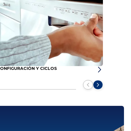
ONFIGURACIÓN Y CICLOS
CÓMO C