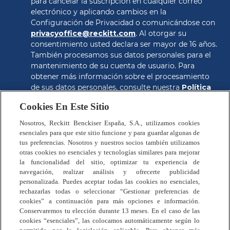
para cancelar la suscripción en cualquier correo 
electrónico y aplicando cambios en la 
Configuración de Privacidad o comunicándose con 
privacyoffice@reckitt.com
. Al otorgar su 
consentimiento usted declara ser mayor de 16 años. 
También procesamos sus datos personales para el 
mantenimiento de su cuenta de usuario. Para 
obtener más información sobre el procesamiento 
de sus datos personales, consulte nuestra 
Política 
de Privacidad
.
Cookies En Este Sitio
CONSEGUIR EL CUPON
Nosotros, Reckitt Benckiser España, S.A., utilizamos cookies
esenciales para que este sitio funcione y para guardar algunas de
tus preferencias. Nosotros y nuestros socios también utilizamos
otras cookies no esenciales y tecnologías similares para mejorar
la funcionalidad del sitio, optimizar tu experiencia de
navegación, realizar análisis y ofrecerte publicidad
personalizada. Puedes aceptar todas las cookies no esenciales,
rechazarlas todas o seleccionar “Gestionar preferencias de
Preguntas Frecuentes
cookies” a continuación para más opciones e información.
Política de Privacidad
Conservaremos tu elección durante 13 meses. En el caso de las
Términos y Condiciones
cookies “esenciales”, las colocamos automáticamente según lo