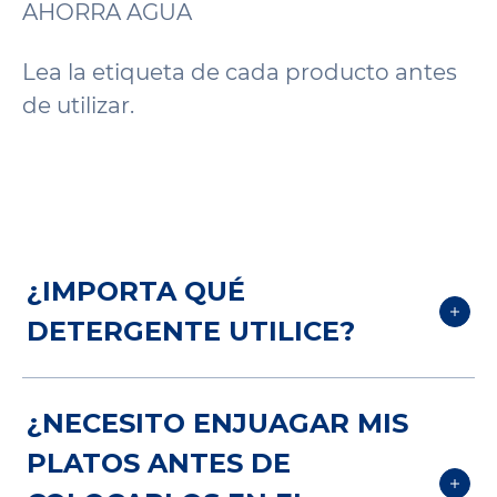
AHORRA AGUA
Lea la etiqueta de cada producto antes
de utilizar.
¿IMPORTA QUÉ
DETERGENTE UTILICE?
Tu detergente debe complementar la
¿NECESITO ENJUAGAR MIS
acción limpiadora de tu lavavajillas. El
PLATOS ANTES DE
detergente para lavavajillas automático