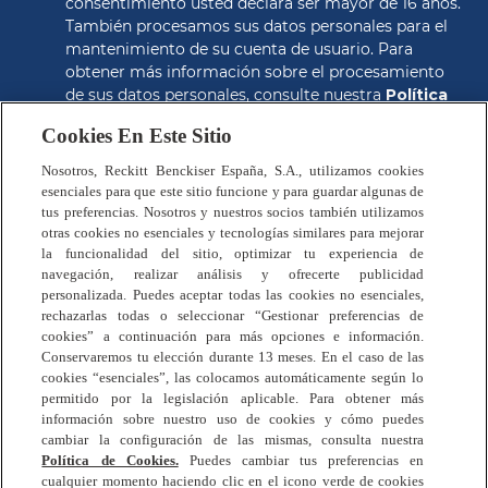
consentimiento usted declara ser mayor de 16 años. 
También procesamos sus datos personales para el 
mantenimiento de su cuenta de usuario. Para 
obtener más información sobre el procesamiento 
de sus datos personales, consulte nuestra 
Política 
de Privacidad
.
Cookies En Este Sitio
CONSEGUIR EL CUPON
Nosotros, Reckitt Benckiser España, S.A., utilizamos cookies
esenciales para que este sitio funcione y para guardar algunas de
tus preferencias. Nosotros y nuestros socios también utilizamos
otras cookies no esenciales y tecnologías similares para mejorar
la funcionalidad del sitio, optimizar tu experiencia de
navegación, realizar análisis y ofrecerte publicidad
personalizada. Puedes aceptar todas las cookies no esenciales,
rechazarlas todas o seleccionar “Gestionar preferencias de
Preguntas Frecuentes
cookies” a continuación para más opciones e información.
Política de Privacidad
Conservaremos tu elección durante 13 meses. En el caso de las
Términos y Condiciones
cookies “esenciales”, las colocamos automáticamente según lo
permitido por la legislación aplicable. Para obtener más
Política de Cookies
información sobre nuestro uso de cookies y cómo puedes
Contáctanos
cambiar la configuración de las mismas, consulta nuestra
Mapa del Sitio
Política de Cookies.
Puedes cambiar tus preferencias en
cualquier momento haciendo clic en el icono verde de cookies