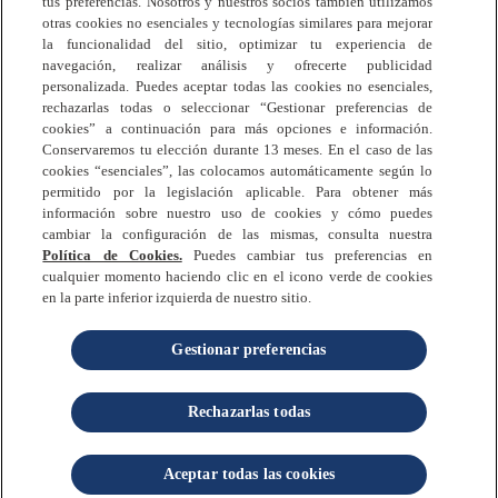
tus preferencias. Nosotros y nuestros socios también utilizamos
otras cookies no esenciales y tecnologías similares para mejorar
la funcionalidad del sitio, optimizar tu experiencia de
navegación, realizar análisis y ofrecerte publicidad
personalizada. Puedes aceptar todas las cookies no esenciales,
rechazarlas todas o seleccionar “Gestionar preferencias de
Preguntas Frecuentes
cookies” a continuación para más opciones e información.
Política de Privacidad
Conservaremos tu elección durante 13 meses. En el caso de las
Términos y Condiciones
cookies “esenciales”, las colocamos automáticamente según lo
permitido por la legislación aplicable. Para obtener más
Política de Cookies
información sobre nuestro uso de cookies y cómo puedes
Contáctanos
cambiar la configuración de las mismas, consulta nuestra
Mapa del Sitio
Política de Cookies.
Puedes cambiar tus preferencias en
cualquier momento haciendo clic en el icono verde de cookies
en la parte inferior izquierda de nuestro sitio.
Gestionar preferencias
© 2025 Reckitt. Todos los derechos reservados.
Rechazarlas todas
es una marca registrada de Reckitt.
Aceptar todas las cookies