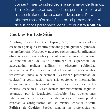
consentimiento usted declara ser mayor de 16 años. 
También procesamos sus datos personales para el 
mantenimiento de su cuenta de usuario. Para 
obtener más información sobre el procesamiento 
de sus datos personales, consulte nuestra 
Política 
de Privacidad
.
Cookies En Este Sitio
CONSEGUIR EL CUPON
Nosotros, Reckitt Benckiser España, S.A., utilizamos cookies
esenciales para que este sitio funcione y para guardar algunas de
tus preferencias. Nosotros y nuestros socios también utilizamos
otras cookies no esenciales y tecnologías similares para mejorar
la funcionalidad del sitio, optimizar tu experiencia de
navegación, realizar análisis y ofrecerte publicidad
personalizada. Puedes aceptar todas las cookies no esenciales,
rechazarlas todas o seleccionar “Gestionar preferencias de
Preguntas Frecuentes
cookies” a continuación para más opciones e información.
Política de Privacidad
Conservaremos tu elección durante 13 meses. En el caso de las
Términos y Condiciones
cookies “esenciales”, las colocamos automáticamente según lo
permitido por la legislación aplicable. Para obtener más
Política de Cookies
información sobre nuestro uso de cookies y cómo puedes
Contáctanos
cambiar la configuración de las mismas, consulta nuestra
Mapa del Sitio
Política de Cookies.
Puedes cambiar tus preferencias en