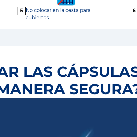
No colocar en la cesta para
5
6
cubiertos.
R LAS CÁPSULAS
MANERA SEGURA