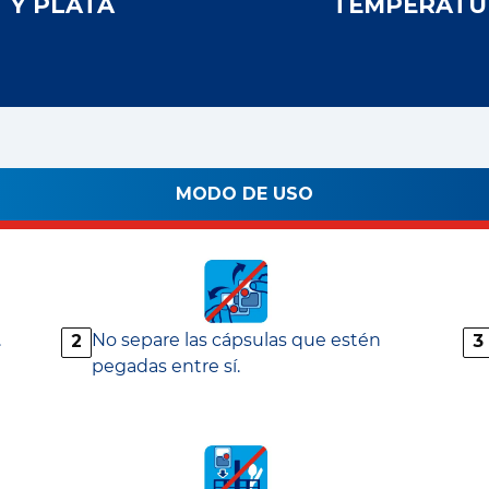
Y PLATA
TEMPERATU
MODO DE USO
.
No separe las cápsulas que estén
2
3
pegadas entre sí.