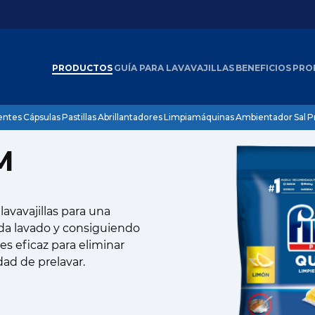
PRODUCTOS
GUÍA PARA LAVAVAJILLAS
BENEFICIOS
PRO
Finish Quantum
Limon
entes
Cápsulas
Pastillas
Abrillantadores
Limpiamáquinas
Ambientador
Sal
P
M
lavavajillas para una
cada lavado y consiguiendo
es eficaz para eliminar
dad de prelavar.