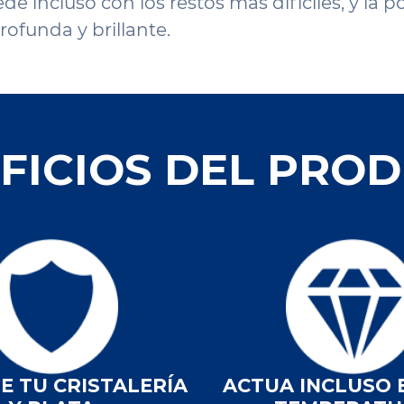
de incluso con los restos más difíciles, y la p
rofunda y brillante.
FICIOS DEL PRO
E TU CRISTALERÍA
ACTUA INCLUSO 