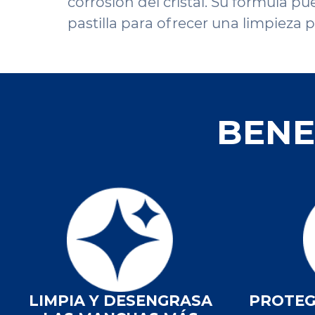
corrosión del cristal. Su fórmula pue
pastilla para ofrecer una limpieza p
BENE
LIMPIA Y DESENGRASA
PROTEG