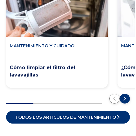
MANTENIMIENTO Y CUIDADO
MANTE
Cómo limpiar el filtro del
¿Cómo
lavavajillas
lavava
TODOS LOS ARTÍCULOS DE MANTENIMIENTO