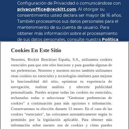
Configuración de Privacidad o comunicándose con 
privacyoffice@reckitt.com
. Al otorgar su 
consentimiento usted declara ser mayor de 16 años. 
También procesamos sus datos personales para el 
mantenimiento de su cuenta de usuario. Para 
obtener más información sobre el procesamiento 
de sus datos personales, consulte nuestra 
Política 
de Privacidad
.
Cookies En Este Sitio
CONSEGUIR EL CUPON
Nosotros, Reckitt Benckiser España, S.A., utilizamos cookies
esenciales para que este sitio funcione y para guardar algunas de
tus preferencias. Nosotros y nuestros socios también utilizamos
otras cookies no esenciales y tecnologías similares para mejorar
la funcionalidad del sitio, optimizar tu experiencia de
navegación, realizar análisis y ofrecerte publicidad
personalizada. Puedes aceptar todas las cookies no esenciales,
rechazarlas todas o seleccionar “Gestionar preferencias de
Preguntas Frecuentes
cookies” a continuación para más opciones e información.
Política de Privacidad
Conservaremos tu elección durante 13 meses. En el caso de las
Términos y Condiciones
cookies “esenciales”, las colocamos automáticamente según lo
permitido por la legislación aplicable. Para obtener más
Política de Cookies
información sobre nuestro uso de cookies y cómo puedes